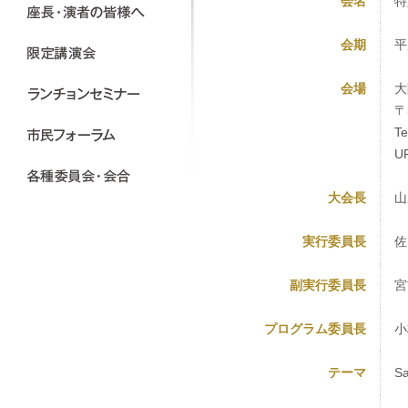
会名
特
会期
平
会場
大
〒
T
U
大会長
山
実行委員長
佐
副実行委員長
宮
プログラム委員長
小
テーマ
S